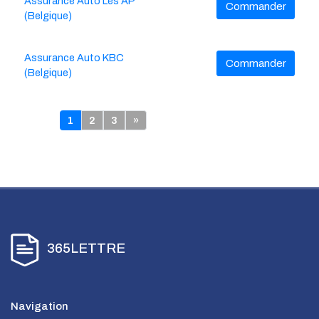
Assurance Auto Les AP
Commander
(Belgique)
Assurance Auto KBC
Commander
(Belgique)
1
2
3
»
365LETTRE
Navigation